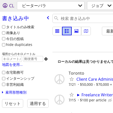
CL
ピーターバラ
ジョブ
書き込み中
タイトルのみ検索
最
画像あり
今日の投稿
hide duplicates
場所からのキロメートル

ローカルの結果は見つかりません
地図を使用...
在宅勤務可
Toronto
インターンシップ
Client Care Admini
非営利組織
7/21
$50,000 - $70,000 +
雇用形態種別
► Freelance Writer
7/15
$100 per article
リセット
適用する