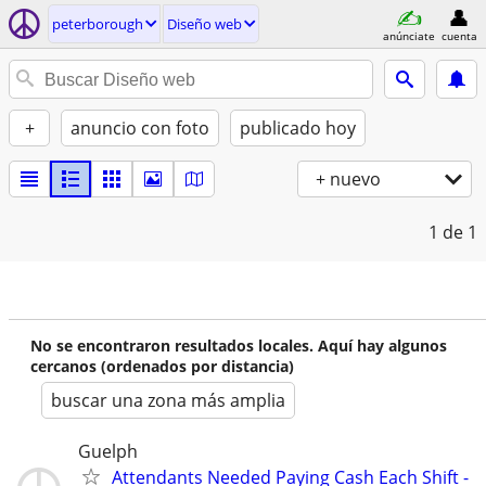
peterborough
Diseño web
anúnciate
cuenta
+
anuncio con foto
publicado hoy
+ nuevo
1
de 1
No se encontraron resultados locales. Aquí hay algunos
cercanos (ordenados por distancia)
buscar una zona más amplia
Guelph
Attendants Needed Paying Cash Each Shift -