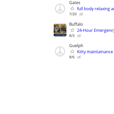
Gates
full body relaxing
7/20
Buffalo
24-Hour Emergency
8/3
Guelph
Kitty maintainance
8/6