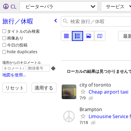
CL
ピーターバラ
サービス
旅行／休暇
タイトルのみ検索
最
画像あり
今日の投稿
hide duplicates
場所からのキロメートル

ローカルの結果は見つかりません
地図を使用...
city of toronto
リセット
適用する
Cheap airport taxi
7/9
Brampton
Limousine Service f
7/18