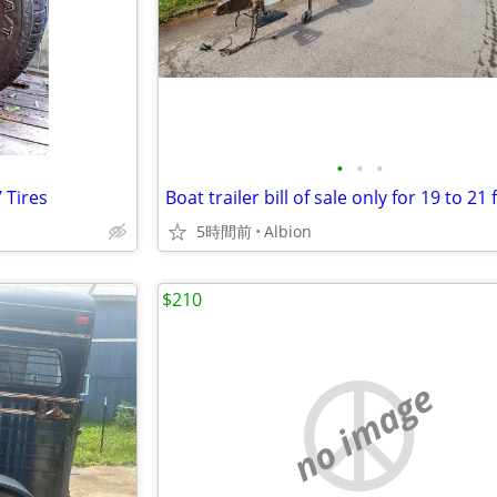
•
•
•
 Tires
5時間前
Albion
$210
no image