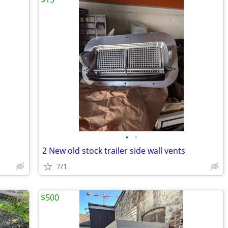
•
•
2 New old stock trailer side wall vents
7/1
$500