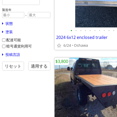
製造年
-
状態
•
•
•
•
•
•
•
•
•
•
塗装
2024 6x12 enclosed trailer
配達可能
6/24
Oshawa
暗号通貨利用可
投稿言語
$3,800
リセット
適用する