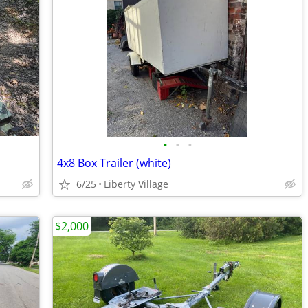
•
•
•
4x8 Box Trailer (white)
6/25
Liberty Village
$2,000