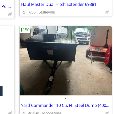
Haul Master Dual Hitch Extender 69881
Curt T-Connector Wiring Harness with 4-Pole Flat Trailer c55513 NEW
7/30
Leslieville
$150
•
Yard Commander 10 Cu. Ft. Steel Dump (400 lb caacity) Cart
40分前
Moonstone