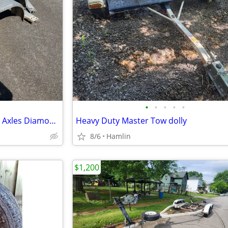
•
•
•
•
•
2 Fenders,Trailer PartsTandem Axles Diamond Plate Aluminum
Heavy Duty Master Tow dolly
8/6
Hamlin
$1,200