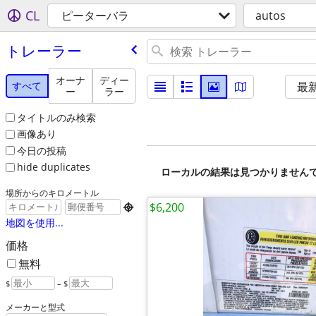
CL
ピーターバラ
autos
トレーラー
オーナ
ディー
すべて
最
ー
ラー
タイトルのみ検索
画像あり
今日の投稿
hide duplicates
ローカルの結果は見つかりません
場所からのキロメートル
$6,200

地図を使用...
価格
無料
$
– $
メーカーと型式