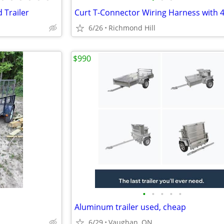
 Trailer
6/26
Richmond Hill
$990
•
•
•
•
•
Aluminum trailer used, cheap
6/29
Vaughan, ON