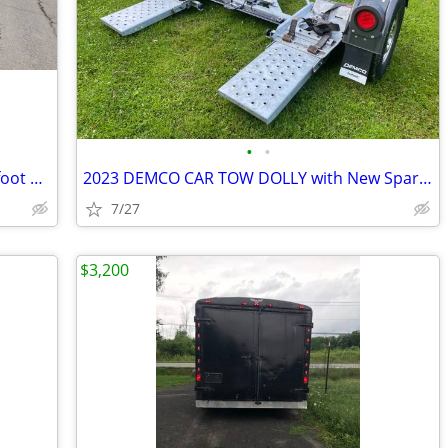
•
•
Boat trailer bill of sale only for 19 to 21 foot boat.
2023 DEMCO CAR TOW DOLLY with New Spare Tire
7/27
$3,200