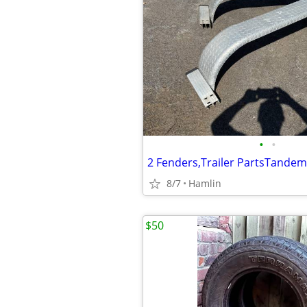
•
•
8/7
Hamlin
$50