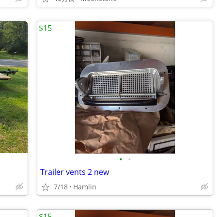
$15
•
•
Trailer vents 2 new
7/18
Hamlin
$15