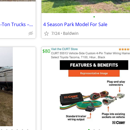
•
Custom Steel Flat Decks for 1/2‑Ton Trucks – Built & Installed from
4 Season Park Model For Sale
7/24
Baldwin
$80
•
•
•
•
•
•
•
•
•