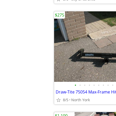
$275
•
•
•
•
•
•
•
•
•
Draw-Tite 75054 Max-Frame Hi
8/5
North York
$1,100