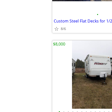
•
8/6
$8,000
•
•
•
•
•
•
•
•
•
•
•
•