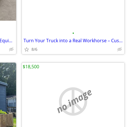
•
Heavy-Duty Trailer Dolly – Boats, RVs & Equipment Built to Order from
Turn Your Truck into a Real Workhorse – Custom Flatbeds Installed from
8/6
$18,500
no image