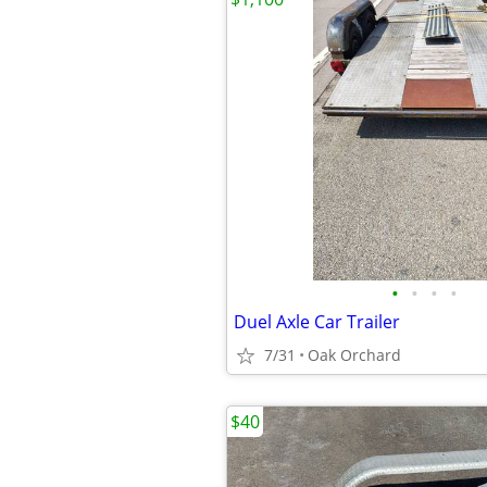
•
•
•
•
Duel Axle Car Trailer
7/31
Oak Orchard
$40