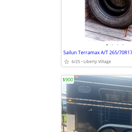
•
•
•
•
Sailun Terramax A/T 265/70R17
6/25
Liberty Village
$900