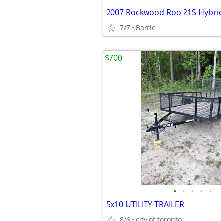
2007 Rockwood Roo 21S Hybrid
7/7
Barrie
$700
•
•
•
•
•
5x10 UTILITY TRAILER
8/6
city of toronto