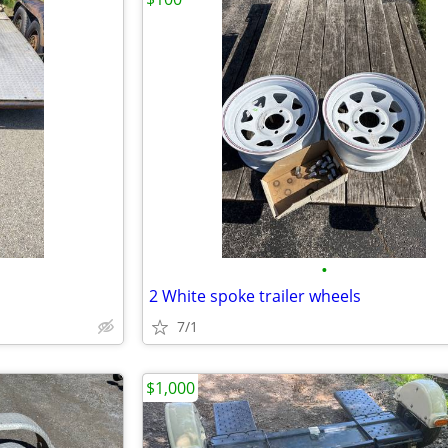
•
2 White spoke trailer wheels
7/1
$1,000