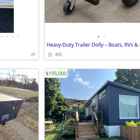
•
•
•
•
•
•
8/6
$195,000