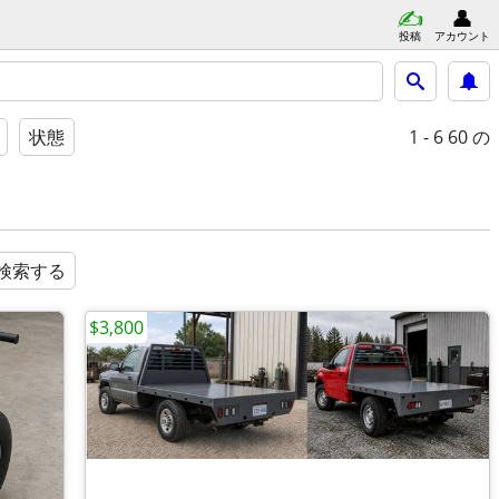
投稿
アカウント
1 - 6
60 の
状態
検索する
$3,800