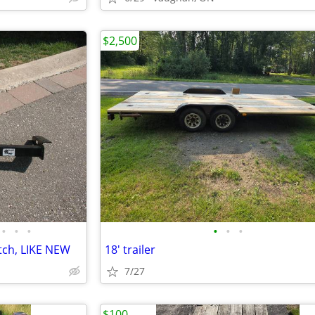
$2,500
•
•
•
•
•
•
tch, LIKE NEW
18' trailer
7/27
$100