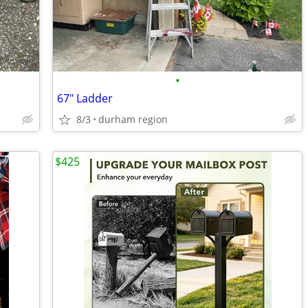
•
67" Ladder
8/3
durham region
$425