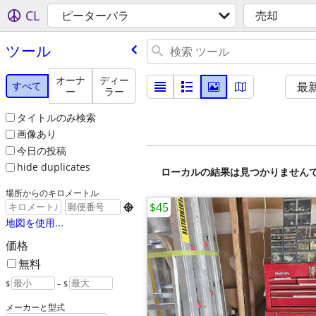
CL
ピーターバラ
売却
ツール
オーナ
ディー
すべて
最
ー
ラー
タイトルのみ検索
画像あり
今日の投稿
hide duplicates
ローカルの結果は見つかりません
場所からのキロメートル
$45

地図を使用...
価格
無料
$
– $
メーカーと型式