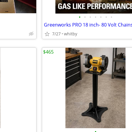
•
•
•
•
•
•
•
7/27
whitby
$465
•