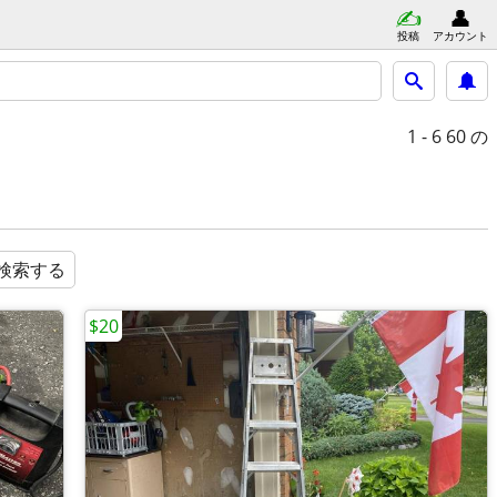
投稿
アカウント
1 - 6
60 の
検索する
$20