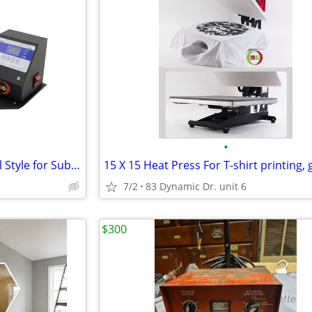
•
Mug Cup Heat press Horizontal Style for Sublimation Transfer New
7/2
83 Dynamic Dr. unit 6
$300