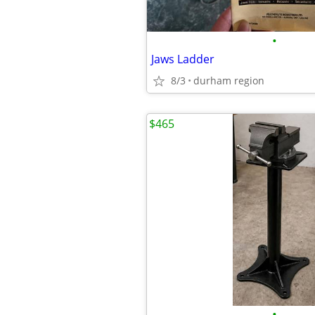
•
Jaws Ladder
8/3
durham region
$465
•