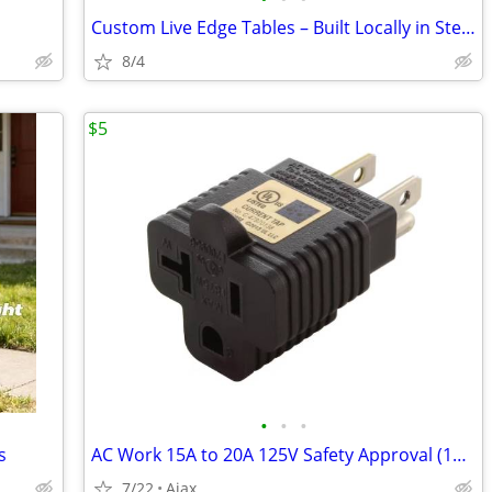
Custom Live Edge Tables – Built Locally in Steel and Wood from
8/4
$5
•
•
•
s
AC Work 15A to 20A 125V Safety Approval (15 x $5 each)
7/22
Ajax