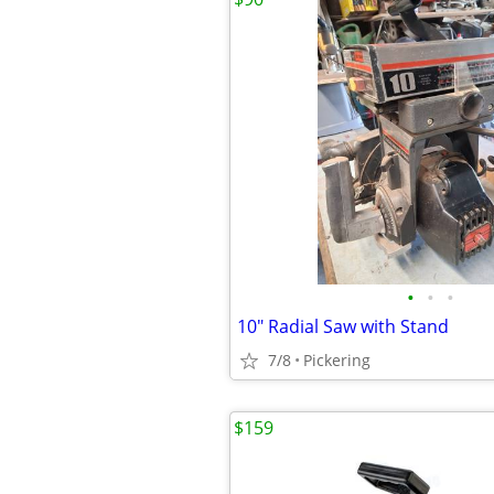
•
•
•
10" Radial Saw with Stand
7/8
Pickering
$159