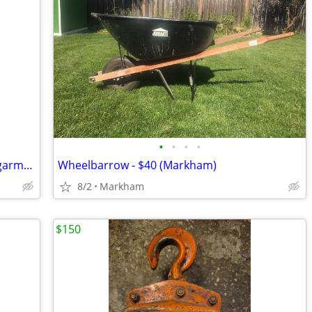
•
•
•
•
15 X 15 Heat Press For T-shirt printing, garment Brand New!
Wheelbarrow - $40 (Markham)
8/2
Markham
$150