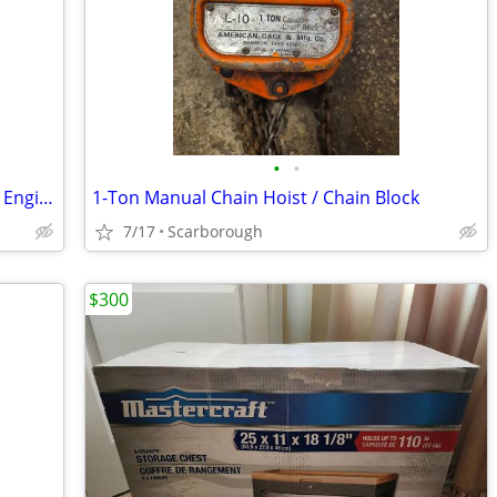
•
•
Marquette 610 6/12V Battery Charger & Engine Starter
1-Ton Manual Chain Hoist / Chain Block
7/17
Scarborough
$300