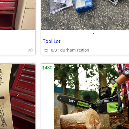
•
Tool Lot
8/3
durham region
$480