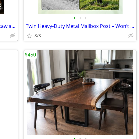
•
•
•
Greenworks PRO 18 inch- 80 Volt Chainsaw and leafblower
Twin Heavy‑Duty Metal Mailbox Post – Won’t Rot Like Wood
8/3
$450
•
•
•