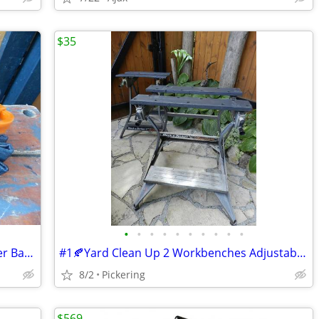
$35
•
•
•
•
•
•
•
•
•
•
#3🍂Yard Clean Up New 2pc Worx Blower Bags Ea@
#1🍂Yard Clean Up 2 Workbenches Adjustable+Black+Decker Ea@
8/2
Pickering
$569