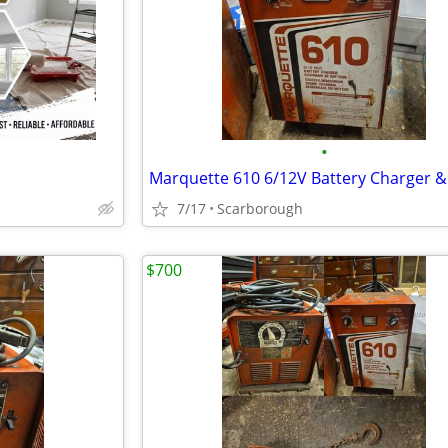
•
7/17
Scarborough
$700