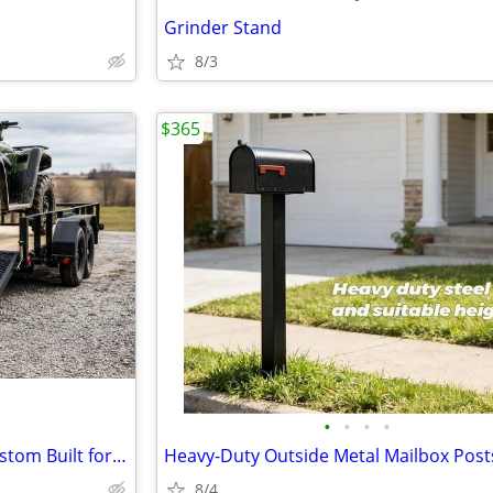
Grinder Stand
8/3
$365
•
•
•
•
Heavy-Duty Trailer Ramps – Custom Built for Your Trailer from
Heavy-Duty Outside Metal Mailbox Post
8/4