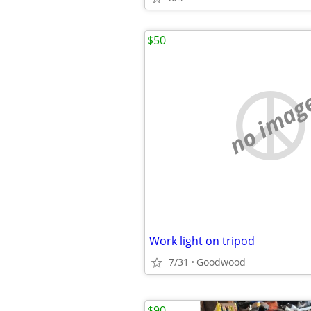
$50
no imag
Work light on tripod
7/31
Goodwood
$90