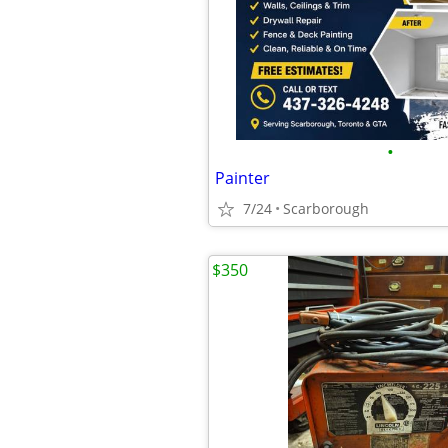
•
Painter
7/24
Scarborough
$350