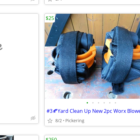
$25
e
•
•
•
•
•
•
8/2
Pickering
$250