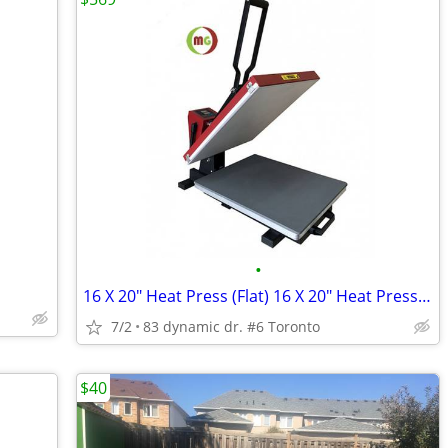
•
16 X 20" Heat Press (Flat) 16 X 20" Heat Press (Flat ) w/ "Pull-out"
7/2
83 dynamic dr. #6 Toronto
$40