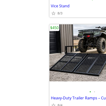
Vice Stand
8/3
$450
•
•
8/4