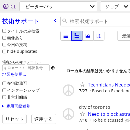
CL
ピーターバラ
ジョブ
技術サポート
タイトルのみ検索
最
画像あり
今日の投稿
hide duplicates
場所からのキロメートル

ローカルの結果は見つかりません
地図を使用...
在宅勤務可
Technicians Needed
インターンシップ
7/27
Based on Experien
非営利組織
雇用形態種別
city of toronto
Need to block astra
リセット
適用する
7/18
To be discussed