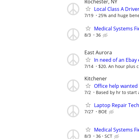
Rochester, NY
Local Class A Driv
7/19
25% and huge bene
Medical Systems Fi
8/3
36
East Aurora
In need of an Ebay 
7/14
$20. An hour plus c
Kitchener
Office help wanted
7/2
Based by hr to start
Laptop Repair Tec
7/27
BOE
Medical Systems Fi
8/3
36
SCT