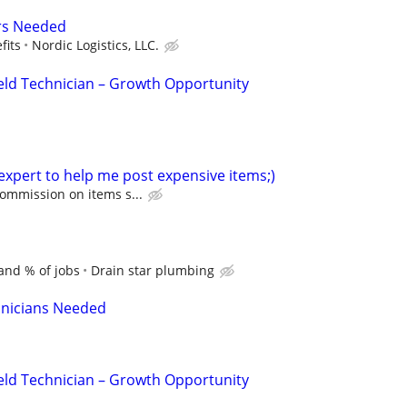
ers Needed
fits
Nordic Logistics, LLC.
eld Technician – Growth Opportunity
expert to help me post expensive items;)
ommission on items s...
 and % of jobs
Drain star plumbing
hnicians Needed
eld Technician – Growth Opportunity