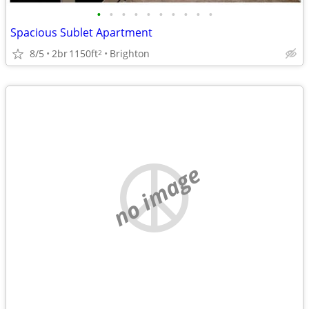
•
•
•
•
•
•
•
•
•
•
Spacious Sublet Apartment
8/5
2br
1150ft
Brighton
2
no image