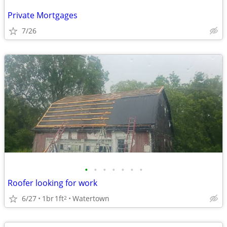
Private Mortgages
7/26
•
•
•
•
•
•
•
Roofer looking for work
6/27
1br
1ft
Watertown
2