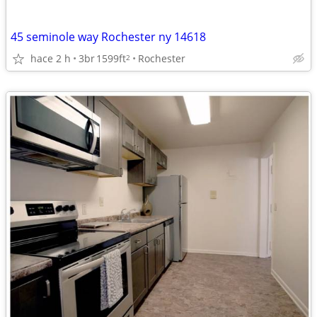
45 seminole way Rochester ny 14618
hace 2 h
3br
1599ft
Rochester
2