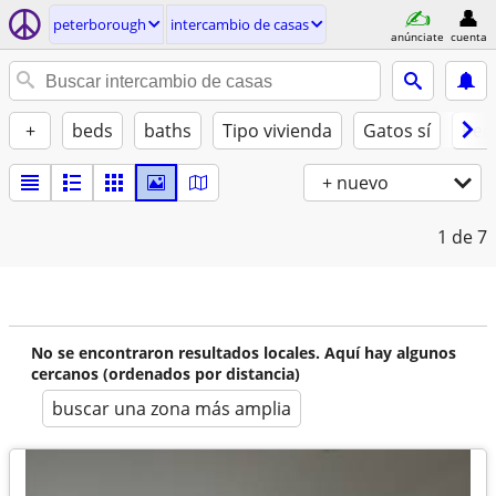
peterborough
intercambio de casas
anúnciate
cuenta
+
beds
baths
Tipo vivienda
Gatos sí
Perr
+ nuevo
1
de 7
No se encontraron resultados locales. Aquí hay algunos
cercanos (ordenados por distancia)
buscar una zona más amplia