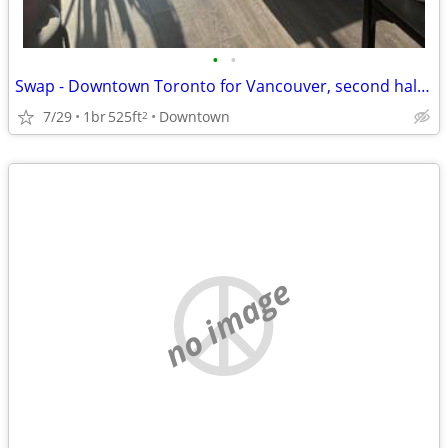
•
•
Swap - Downtown Toronto for Vancouver, second half of August
7/29
1br
525ft
Downtown
2
no image