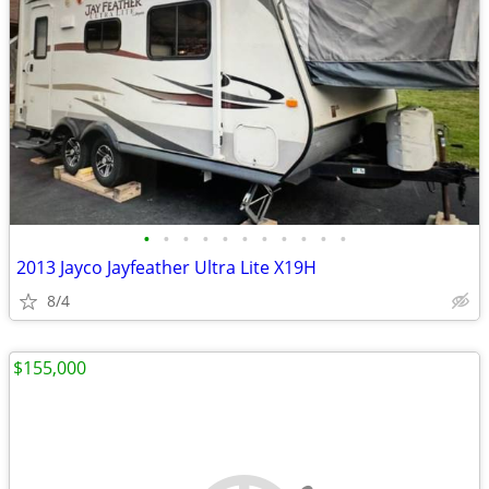
•
•
•
•
•
•
•
•
•
•
•
2013 Jayco Jayfeather Ultra Lite X19H
8/4
$155,000