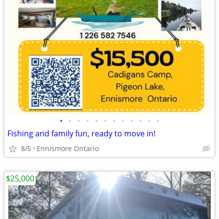
•
•
•
•
•
•
•
•
•
•
•
•
Fishing and family fun, ready to move in!
8/5
Ennismore Ontario
$25,000