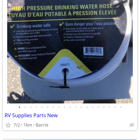
•
•
•
•
•
•
•
•
•
•
•
•
•
•
•
•
•
•
•
RV Supplies Parts New
7/2
1km
Barrie