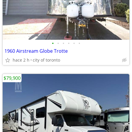
•
•
•
•
•
•
1960 Airstream Globe Trotte
hace 2 h
city of toronto
$79,900