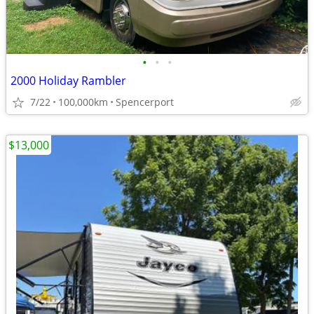
•
•
•
2000 Holiday Rambler
7/22
100,000km
Spencerport
$13,000