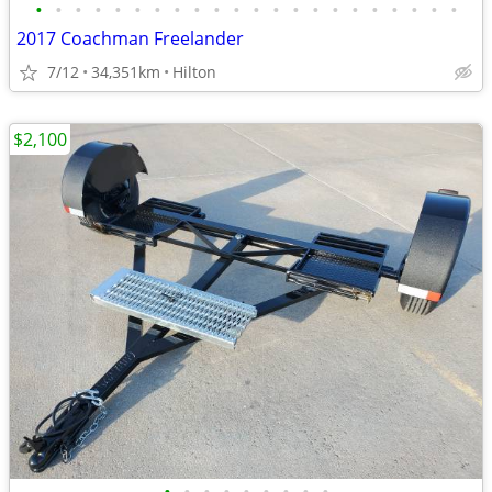
•
•
•
•
•
•
•
•
•
•
•
•
•
•
•
•
•
•
•
•
•
•
2017 Coachman Freelander
7/12
34,351km
Hilton
$2,100