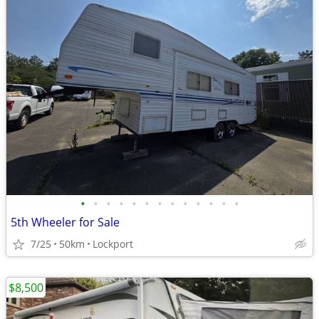
•
•
•
•
•
•
•
•
•
•
•
•
•
5th Wheeler for Sale
7/25
50km
Lockport
$8,500