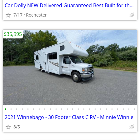
Car Dolly NEW Delivered Guaranteed Best Built for the Money in U.S.!
7/17
Rochester
$35,995
•
•
•
•
•
•
•
•
•
•
•
•
•
•
•
•
•
•
•
•
•
•
•
•
2021 Winnebago - 30 Footer Class C RV - Minnie Winnie
8/5