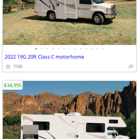
•
•
•
•
•
•
•
•
•
•
•
•
•
2022 19G 20ft Class C motorhome
7/30
$34,995