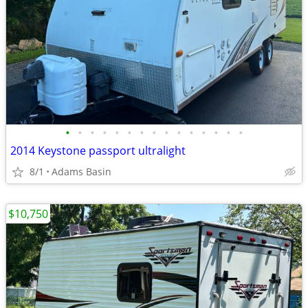
•
•
•
•
•
•
•
•
•
•
•
•
•
•
•
2014 Keystone passport ultralight
8/1
Adams Basin
$10,750