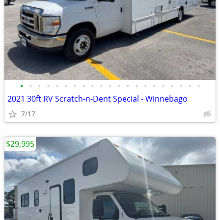
•
•
•
•
•
•
•
•
•
•
•
•
•
•
•
•
•
•
•
•
•
2021 30ft RV Scratch-n-Dent Special - Winnebago
7/17
$29,995