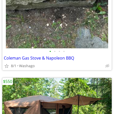
•
•
•
•
Coleman Gas Stove & Napoleon BBQ
8/1
Washago
$550