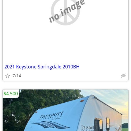
no image
2021 Keystone Springdale 2010BH
7/14
$4,500