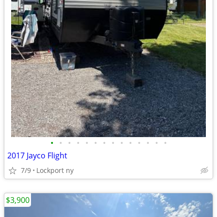
•
•
•
•
•
•
•
•
•
•
•
•
•
•
2017 Jayco Flight
7/9
Lockport ny
$3,900