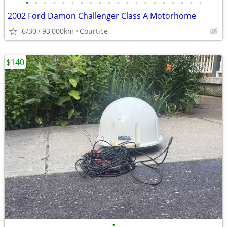
•
•
•
•
•
•
•
•
•
•
•
•
•
•
•
•
•
•
•
•
2002 Ford Damon Challenger Class A Motorhome
6/30
93,000km
Courtice
$140
•