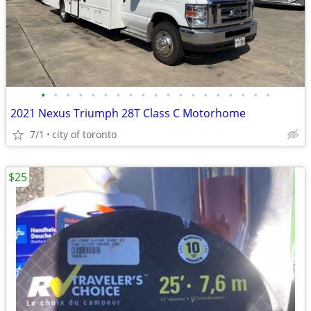
•
•
•
•
•
•
•
•
•
•
•
•
•
•
•
•
•
•
•
2021 Nexus Triumph 28T Class C Motorhome
7/1
city of toronto
$25