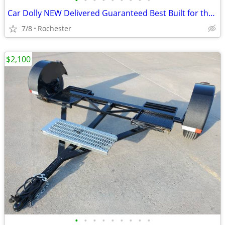
•
•
•
•
•
•
•
•
•
Car Dolly NEW Delivered Guaranteed Best Built for the Money in U.S.!
7/8
Rochester
$2,100
•
•
•
•
•
•
•
•
•