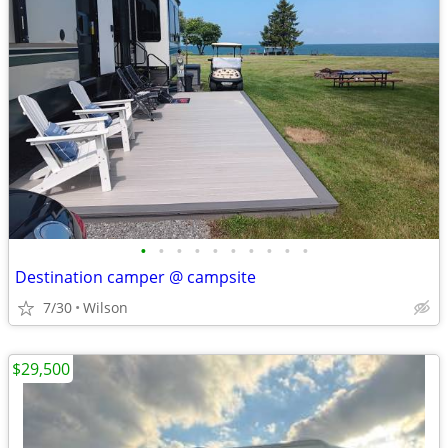
•
•
•
•
•
•
•
•
•
•
Destination camper @ campsite
7/30
Wilson
$29,500