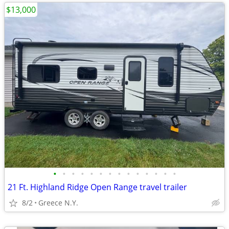
$13,000
•
•
•
•
•
•
•
•
•
•
•
•
•
•
21 Ft. Highland Ridge Open Range travel trailer
8/2
Greece N.Y.