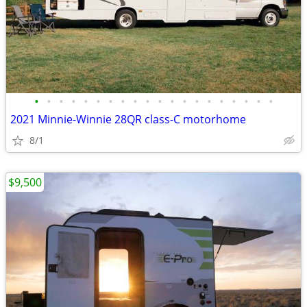
•
•
•
•
•
•
•
•
•
•
•
•
•
•
•
•
•
•
•
•
2021 Minnie-Winnie 28QR class-C motorhome
8/1
$9,500