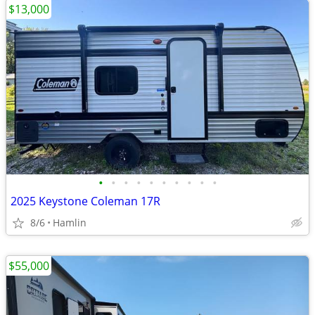
$13,000
•
•
•
•
•
•
•
•
•
•
2025 Keystone Coleman 17R
8/6
Hamlin
$55,000