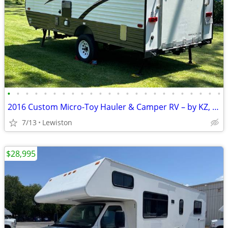
•
•
•
•
•
•
•
•
•
•
•
•
•
•
•
•
•
•
•
•
•
•
•
•
2016 Custom Micro-Toy Hauler & Camper RV – by KZ, now only:
7/13
Lewiston
$28,995