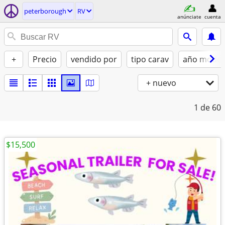
peterborough
RV
anúnciate
cuenta
+
Precio
vendido por
tipo carav
año model
+ nuevo
1
de 60
$15,500