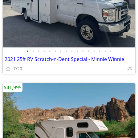
•
•
•
•
•
•
•
•
•
•
•
•
•
•
•
•
2021 25ft RV Scratch-n-Dent Special - Minnie Winnie
7/20
$41,995