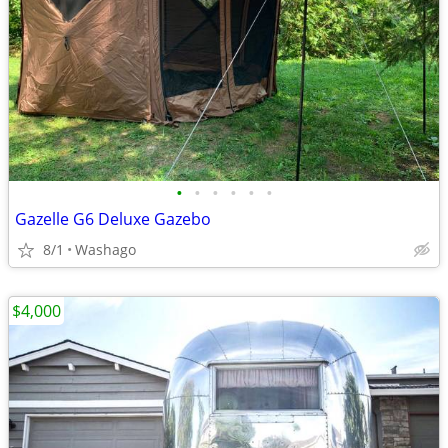
•
•
•
•
•
•
Gazelle G6 Deluxe Gazebo
8/1
Washago
$4,000