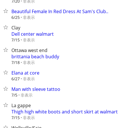
非表示
7/20
Beautiful Female In Red Dress At Sam's Club..
非表示
6/25
Clay
Dell center walmart
非表示
7/15
Ottawa west end
brittania beach buddy
非表示
7/18
Elana at core
非表示
6/27
Man with sleeve tattoo
非表示
7/5
La gappe
Thigh high white boots and short skirt at walmart
非表示
7/15