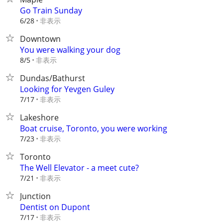
Go Train Sunday
非表示
6/28
Downtown
You were walking your dog
非表示
8/5
Dundas/Bathurst
Looking for Yevgen Guley
非表示
7/17
Lakeshore
Boat cruise, Toronto, you were working
非表示
7/23
Toronto
The Well Elevator - a meet cute?
非表示
7/21
Junction
Dentist on Dupont
非表示
7/17