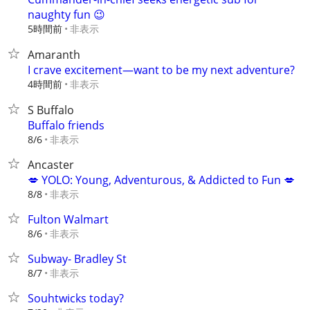
naughty fun 😉
5時間前
非表示
Amaranth
I crave excitement—want to be my next adventure?
4時間前
非表示
S Buffalo
Buffalo friends
非表示
8/6
Ancaster
💋 YOLO: Young, Adventurous, & Addicted to Fun 💋
非表示
8/8
Fulton Walmart
非表示
8/6
Subway- Bradley St
非表示
8/7
Souhtwicks today?