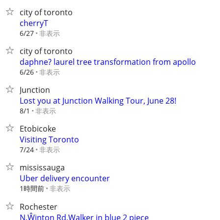
city of toronto
cherryT
非表示
6/27
city of toronto
daphne? laurel tree transformation from apollo
非表示
6/26
Junction
Lost you at Junction Walking Tour, June 28!
非表示
8/1
Etobicoke
Visiting Toronto
非表示
7/24
mississauga
Uber delivery encounter
1時間前
非表示
Rochester
N.Ŵinton Rd.Walker in blue 2 piece