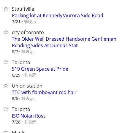
Stouffville
Parking lot at Kennedy/Aurora Side Road
非表示
7/21
city of toronto
The Older Well Dressed Handsome Gentleman
Reading Sides At Dundas Stat
非表示
8/7
Toronto
519 Green Space at Pride
非表示
6/29
Union station
TTC with flamboyant red hair
非表示
8/6
Toronto
ISO Nolan Ross
非表示
7/28
Maple