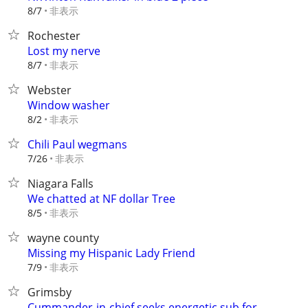
非表示
8/7
Rochester
Lost my nerve
非表示
8/7
Webster
Window washer
非表示
8/2
Chili Paul wegmans
非表示
7/26
Niagara Falls
We chatted at NF dollar Tree
非表示
8/5
wayne county
Missing my Hispanic Lady Friend
非表示
7/9
Grimsby
Cummander-in-chief seeks energetic sub for