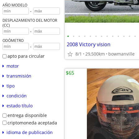
AÑO MODELO
-
DESPLAZAMIENTO DEL MOTOR
(CC)
-
•
•
•
•
•
•
•
•
•
•
•
•
•
ODÓMETRO
2008 Victory vision
-
8/1
29,500km
bowmanville
apto para circular
motor
$65
transmisión
tipo
condición
estado título
entrega disponible
criptomoneda aceptada
idioma de publicación