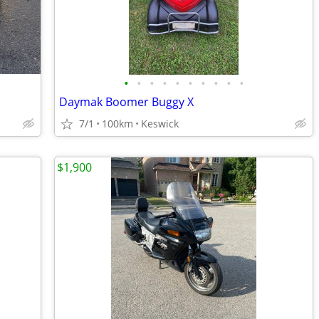
•
•
•
•
•
•
•
•
•
•
Daymak Boomer Buggy X
7/1
100km
Keswick
$1,900