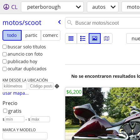
CL
peterborough
autos
moto
motos/​scoot
todo
partic
comerc
nu
buscar solo títulos
anuncio con foto
publicado hoy
ocultar duplicados
No se encontraron resultados lo
KM DESDE LA UBICACIÓN

$6,200
usar mapa...
Precio
gratis
$
– $
MARCA Y MODELO