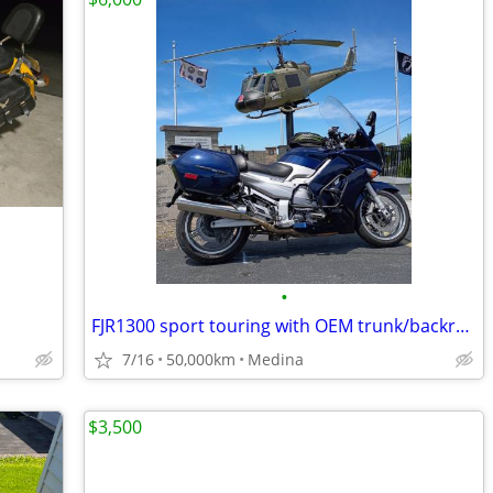
•
FJR1300 sport touring with OEM trunk/backrest.
7/16
50,000km
Medina
$3,500