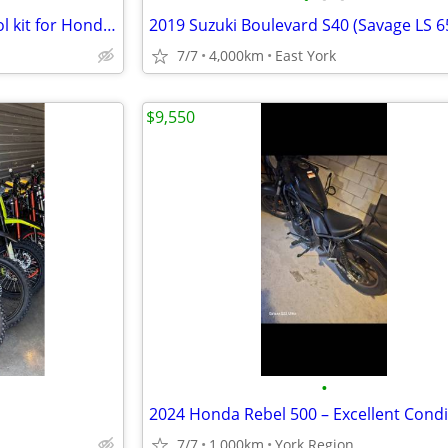
Red dragon pro forward control kit for Honda rebel 500.
7/7
4,000km
East York
$9,550
•
2024 Honda Rebel 500 – Excellent Condi
7/7
1,000km
York Region