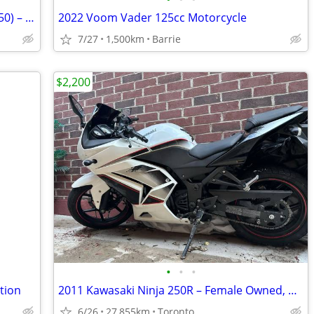
2019 Suzuki Boulevard S40 (Savage LS 650) – Excellent Condition
2022 Voom Vader 125cc Motorcycle
7/27
1,500km
Barrie
$2,200
•
•
•
tion
2011 Kawasaki Ninja 250R – Female Owned, Well-Maintained, Runs Great
6/26
27,855km
Toronto