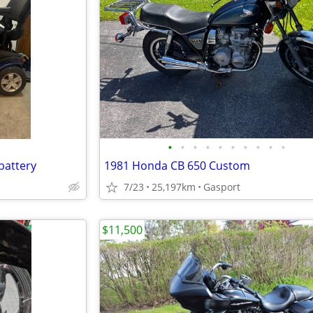
•
•
•
•
•
•
•
•
•
•
battery
1981 Honda CB 650 Custom
7/23
25,197km
Gasport
$11,500