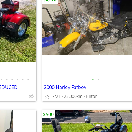
•
•
•
•
•
•
•
•
REDUCED
2000 Harley Fatboy
7/21
25,000km
Hilton
$500