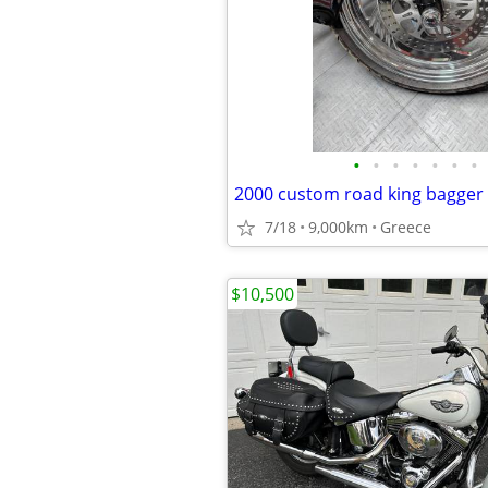
•
•
•
•
•
•
•
2000 custom road king bagger
7/18
9,000km
Greece
$10,500