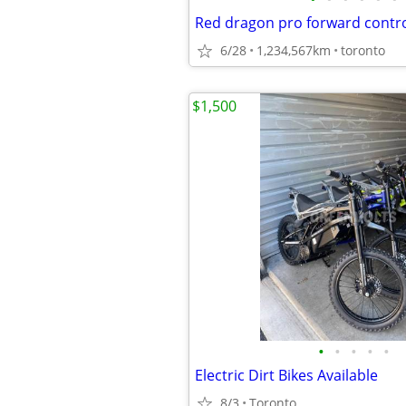
6/28
1,234,567km
toronto
$1,500
•
•
•
•
•
Electric Dirt Bikes Available
8/3
Toronto