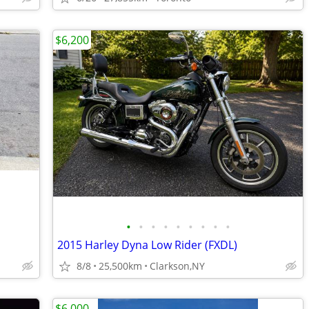
$6,200
•
•
•
•
•
•
•
•
•
2015 Harley Dyna Low Rider (FXDL)
8/8
25,500km
Clarkson,NY
$6,000