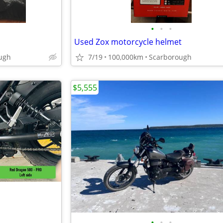
•
•
•
Used Zox motorcycle helmet
ugh
7/19
100,000km
Scarborough
$5,555
•
•
•