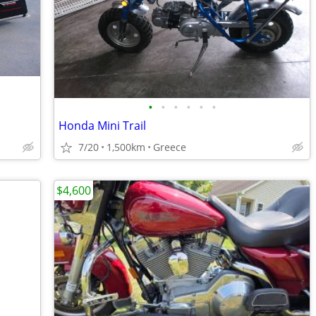
•
•
•
•
•
•
Honda Mini Trail
7/20
1,500km
Greece
$4,600