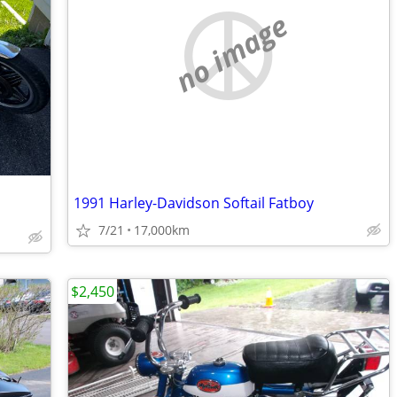
no image
1991 Harley-Davidson Softail Fatboy
7/21
17,000km
$2,450