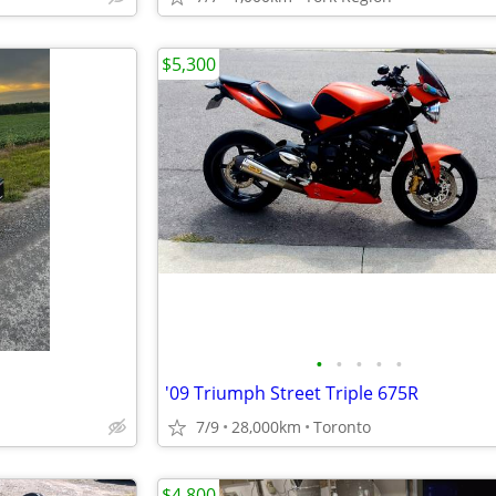
$5,300
•
•
•
•
•
'09 Triumph Street Triple 675R
7/9
28,000km
Toronto
$4,800