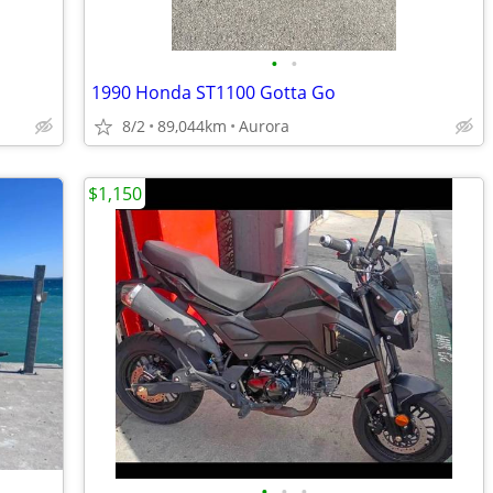
•
•
1990 Honda ST1100 Gotta Go
8/2
89,044km
Aurora
$1,150
•
•
•