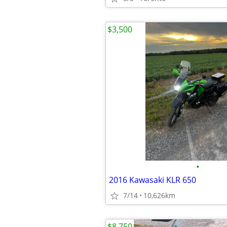
$3,500
•
2016 Kawasaki KLR 650
7/14
10,626km
$8,750