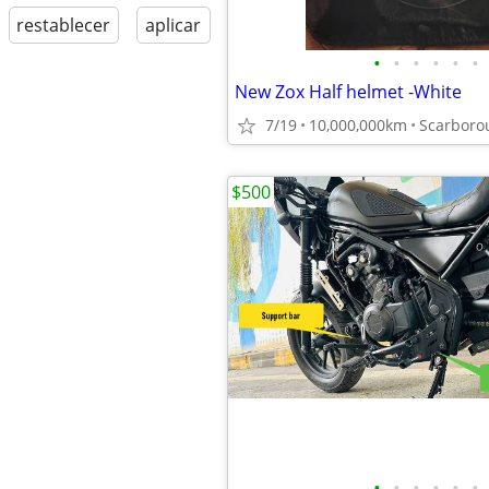
restablecer
aplicar
•
•
•
•
•
•
New Zox Half helmet -White
7/19
10,000,000km
Scarboro
$500
•
•
•
•
•
•