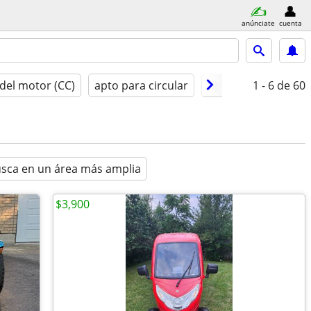
anúnciate
cuenta
del motor (CC)
apto para circular
tipo
año model
1 - 6
de 60
sca en un área más amplia
$3,900