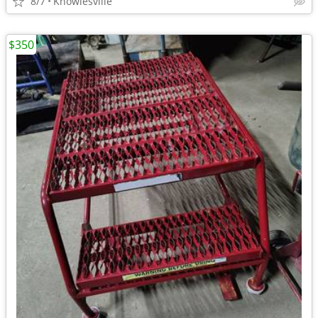
8/7
Knowlesville
$350