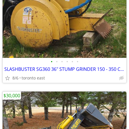
•
•
•
•
•
•
SLASHBUSTER SG360 36" STUMP GRINDER 150 - 350 CLASS EXCAVATORS
8/6
toronto east
$30,000