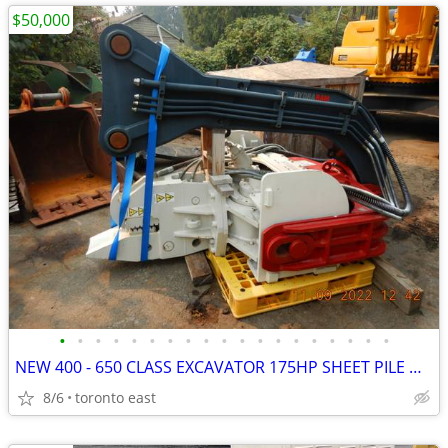
$50,000
•
•
•
•
•
•
•
•
•
•
•
•
•
•
•
•
•
•
•
NEW 400 - 650 CLASS EXCAVATOR 175HP SHEET PILE DRIVER / EXTRACTOR
8/6
toronto east