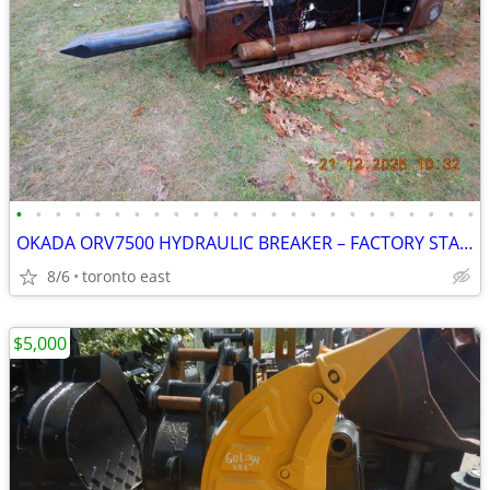
•
•
•
•
•
•
•
•
•
•
•
•
•
•
•
•
•
•
•
•
•
•
•
•
OKADA ORV7500 HYDRAULIC BREAKER – FACTORY STAGE 2 2023 REBUILD
8/6
toronto east
$5,000