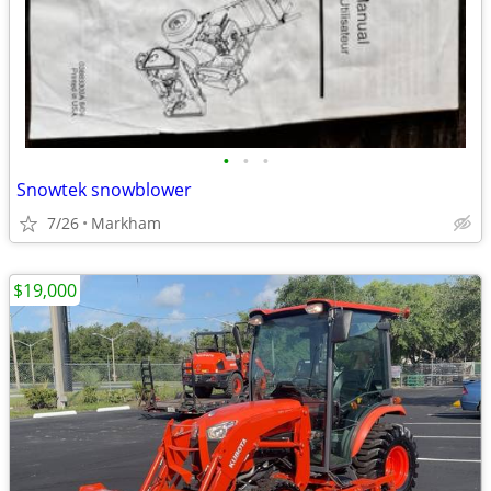
•
•
•
Snowtek snowblower
7/26
Markham
$19,000