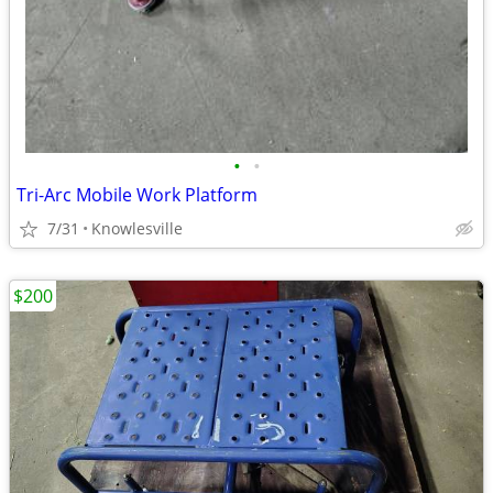
•
•
Tri-Arc Mobile Work Platform
7/31
Knowlesville
$200