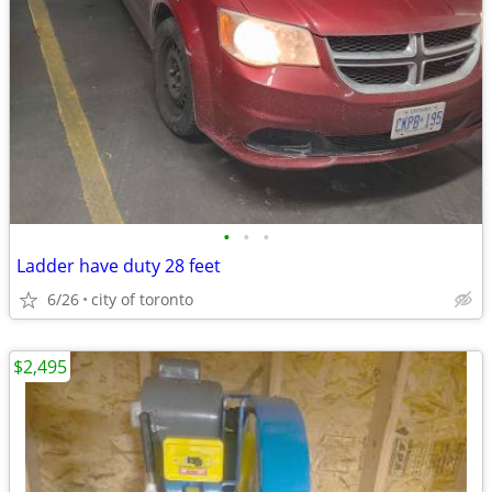
•
•
•
Ladder have duty 28 feet
6/26
city of toronto
$2,495