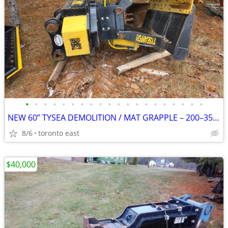
•
•
•
•
•
•
•
•
•
•
•
•
•
•
•
•
•
•
•
•
NEW 60” TYSEA DEMOLITION / MAT GRAPPLE – 200–350 EXCAVATORS
8/6
toronto east
$40,000