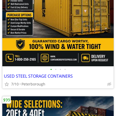
•
•
•
•
USED STEEL STORAGE CONTAINERS
7/10
Peterborough
$99