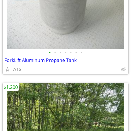
•
•
•
•
•
•
•
ForkLift Aluminum Propane Tank
7/15
$1,200