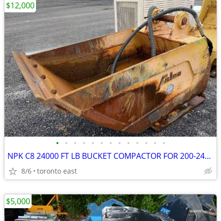
$12,000
•
•
•
•
•
•
•
•
•
•
•
•
•
NPK C8 24000 FT LB BUCKET COMPACTOR FOR 200-240 EXCAVATOR
8/6
toronto east
$5,000