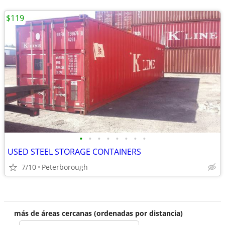
$119
•
•
•
•
•
•
•
•
USED STEEL STORAGE CONTAINERS
7/10
Peterborough
más de áreas cercanas (ordenadas por distancia)