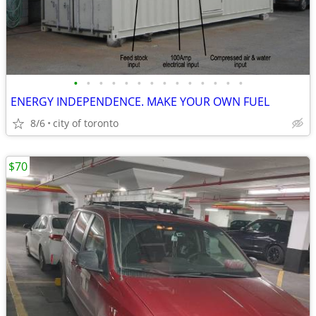
•
•
•
•
•
•
•
•
•
•
•
•
•
•
ENERGY INDEPENDENCE. MAKE YOUR OWN FUEL
8/6
city of toronto
$70