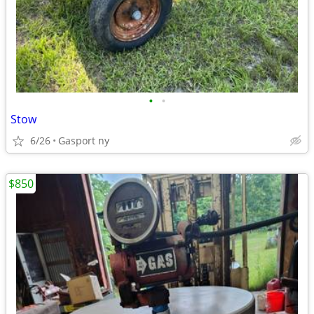
•
•
Stow
6/26
Gasport ny
$850