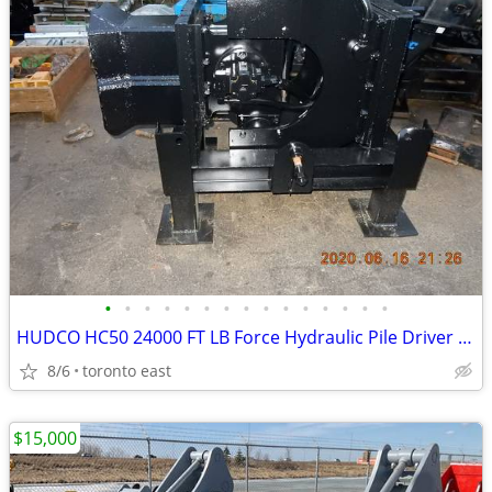
•
•
•
•
•
•
•
•
•
•
•
•
•
•
•
HUDCO HC50 24000 FT LB Force Hydraulic Pile Driver / Compactor
8/6
toronto east
$15,000