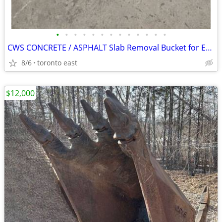
•
•
•
•
•
•
•
•
•
•
•
•
•
CWS CONCRETE / ASPHALT Slab Removal Bucket for Excavator
8/6
toronto east
$12,000