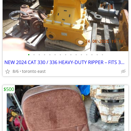
•
•
•
•
•
•
•
•
•
•
•
•
•
•
•
NEW 2024 CAT 330 / 336 HEAVY-DUTY RIPPER – FITS 300–450 CLASS EXCAVATO
8/6
toronto east
$500