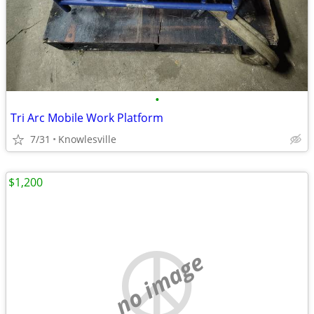
•
Tri Arc Mobile Work Platform
7/31
Knowlesville
$1,200
no image