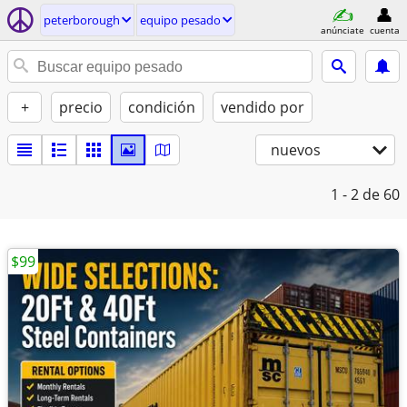
peterborough
equipo pesado
anúnciate
cuenta
+
precio
condición
vendido por
nuevos
1 - 2
de 60
$99