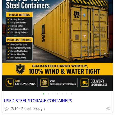
•
•
•
•
•
•
•
USED STEEL STORAGE CONTAINERS
7/10
Peterborough