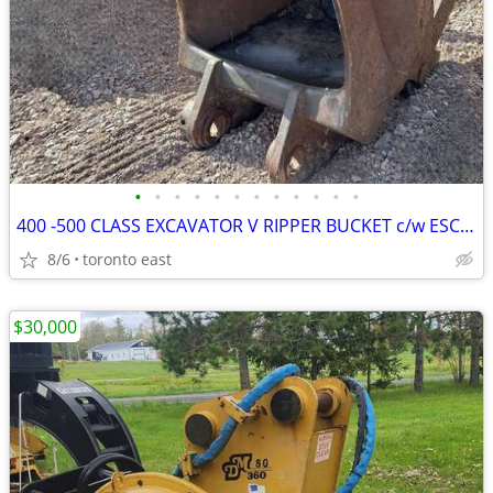
•
•
•
•
•
•
•
•
•
•
•
•
400 -500 CLASS EXCAVATOR V RIPPER BUCKET c/w ESCO RIPPERS BUILT IN
8/6
toronto east
$30,000