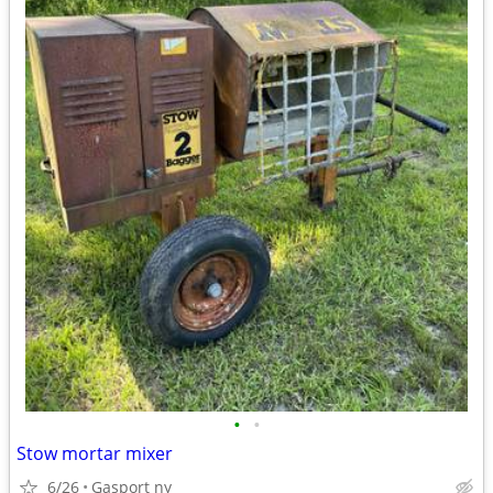
•
•
Stow mortar mixer
6/26
Gasport ny