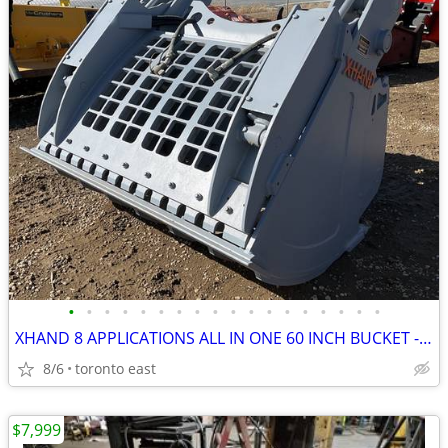
•
•
•
•
•
•
•
•
•
•
•
•
•
•
•
•
•
•
XHAND 8 APPLICATIONS ALL IN ONE 60 INCH BUCKET - 2 X GRAPPLE- SCREENER
8/6
toronto east
$7,999