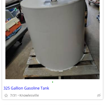
•
325 Gallion Gasoline Tank
7/31
Knowlesville