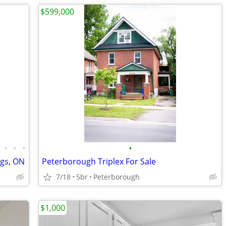
$599,000
•
•
•
•
ngs, ON
Peterborough Triplex For Sale
7/18
5br
Peterborough
$1,000