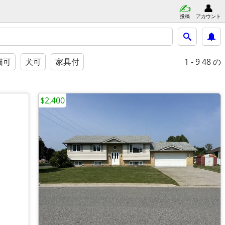
投稿
アカウント
1 - 9
48 の
猫可
犬可
家具付
$2,400