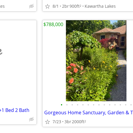
kes
8/1
2br
900ft
Kawartha Lakes
2
$788,000
e
•
•
•
•
•
•
•
•
•
•
•
•
•
•
+1 Bed 2 Bath
7/23
3br
2000ft
2