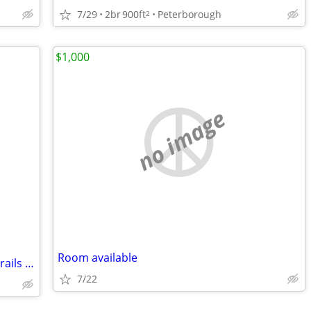
7/29
2br
900ft
Peterborough
2
$1,000
no image
Room available
Gorgeous Home Sanctuary, Garden & Trails w Airbnb
7/22