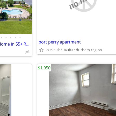
•
•
•
•
•
port perry apartment
Gorgeous 3-bedroom, 2-bath Home in 55+ Resort Community
7/29
2br
940ft
durham region
2
$1,950