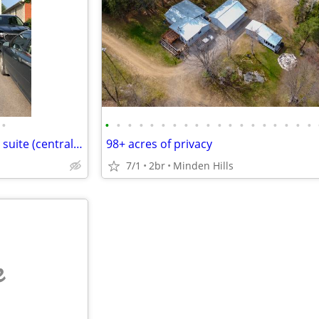
•
•
•
•
•
•
•
•
•
•
•
•
•
•
•
•
•
•
•
•
Bright two bedroom basement suite (centrally located)
98+ acres of privacy
7/1
2br
Minden Hills
e