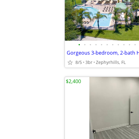
•
•
•
•
•
•
•
•
•
•
•
8/5
3br
Zephyrhills, FL
$2,400