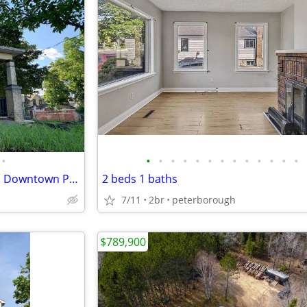
•
•
•
•
•
•
•
•
•
•
•
•
•
•
4-Bedroom Home – Steps from Downtown Peterborough
2 beds 1 baths
7/11
2br
peterborough
$789,900