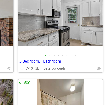
•
•
•
•
•
•
•
•
3 Bedroom, 1Bathroom
7/10
3br
peterborough
$1,600