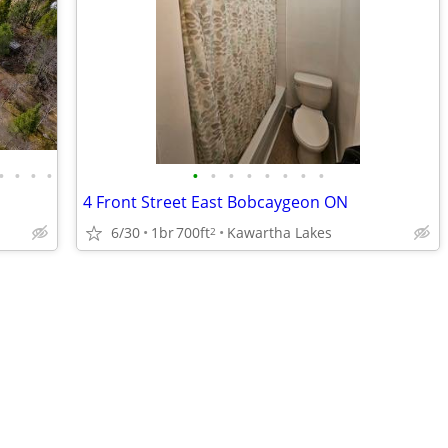
•
•
•
•
•
•
•
•
•
•
•
•
4 Front Street East Bobcaygeon ON
6/30
1br
700ft
Kawartha Lakes
2