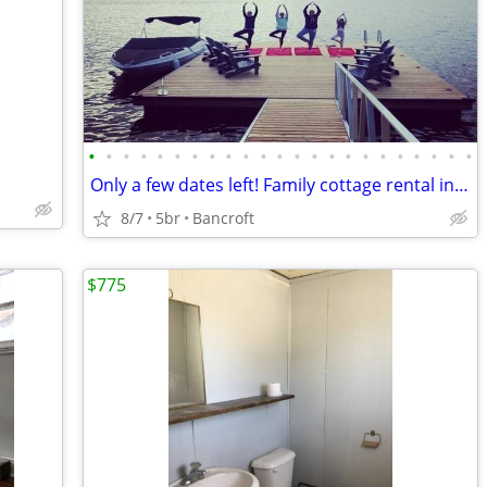
•
•
•
•
•
•
•
•
•
•
•
•
•
•
•
•
•
•
•
•
•
•
•
Only a few dates left! Family cottage rental in Bancroft Ontario
8/7
5br
Bancroft
$775