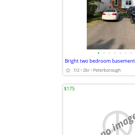
•
•
•
•
•
•
•
7/2
2br
Peterborough
$175
no imag