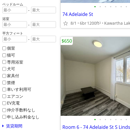
ベッドルーム
•
•
•
•
•
•
•
-
74 Adelaide St
浴室
8/1
6br
1200ft
Kawartha La
2
-
平方フィート
-
$650
個室
猫可
専用浴室
犬可
家具付
禁煙
車いす利用可
エアコン
EV充電
仲介手数料なし
申し込み料金なし
•
•
•
•
•
•
•
賃貸期間
Room 6 - 74 Adelaide St S Lind