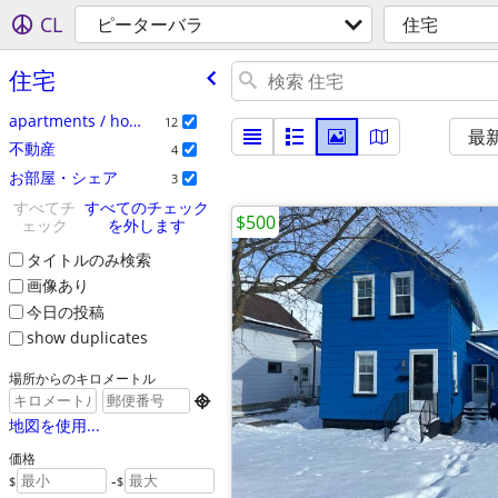
CL
ピーターバラ
住宅
住宅
apartments / housing for rent
12
最
不動産
4
お部屋・シェア
3
すべてチ
すべてのチェック
$500
ェック
を外します
タイトルのみ検索
画像あり
今日の投稿
show duplicates
場所からのキロメートル

地図を使用...
価格
-
$
$