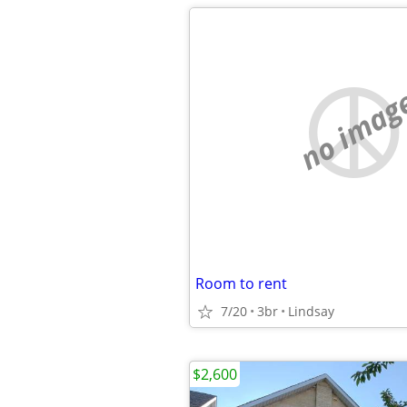
no imag
Room to rent
7/20
3br
Lindsay
$2,600