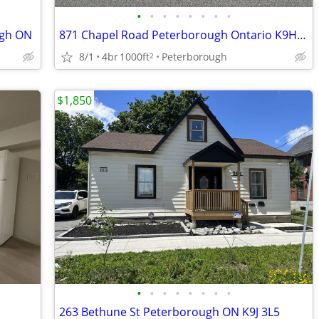
•
•
•
•
•
•
•
•
ugh ON
871 Chapel Road Peterborough Ontario K9H7N1
8/1
4br
1000ft
Peterborough
2
$1,850
•
•
•
•
•
•
•
•
263 Bethune St Peterborough ON K9J 3L5