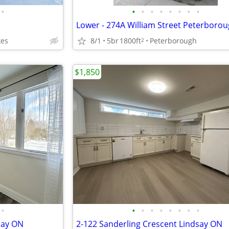
•
•
•
•
•
•
•
•
•
Lower - 274A William Street Peterboro
kes
8/1
5br
1800ft
Peterborough
2
$1,850
•
•
•
•
•
•
•
•
•
say ON
2-122 Sanderling Crescent Lindsay ON