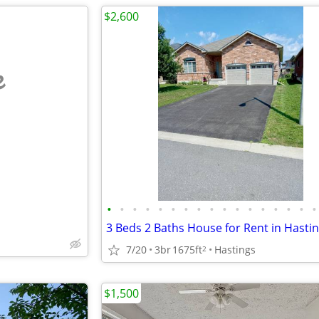
$2,600
e
•
•
•
•
•
•
•
•
•
•
•
•
•
•
•
•
•
3 Beds 2 Baths House for Rent in Hasti
7/20
3br
1675ft
Hastings
2
$1,500