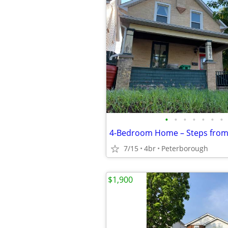
•
•
•
•
•
•
•
7/15
4br
Peterborough
$1,900