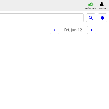
anúnciate
cuenta
Fri, Jun 12