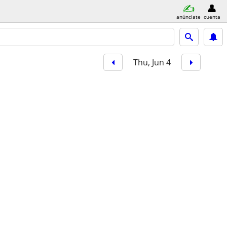
anúnciate
cuenta
Thu, Jun 4