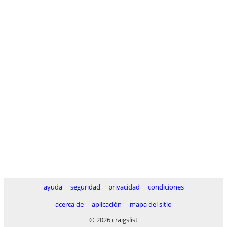
ayuda
seguridad
privacidad
condiciones
acerca de
aplicación
mapa del sitio
© 2026 craigslist