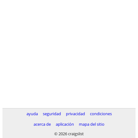
ayuda
seguridad
privacidad
condiciones
acerca de
aplicación
mapa del sitio
© 2026 craigslist