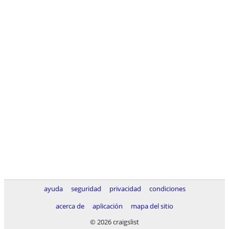
ayuda
seguridad
privacidad
condiciones
acerca de
aplicación
mapa del sitio
© 2026 craigslist