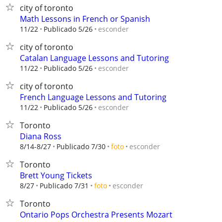
city of toronto
Math Lessons in French or Spanish
esconder
11/22
Publicado 5/26
city of toronto
Catalan Language Lessons and Tutoring
esconder
11/22
Publicado 5/26
city of toronto
French Language Lessons and Tutoring
esconder
11/22
Publicado 5/26
Toronto
Diana Ross
esconder
8/14-8/27
Publicado 7/30
foto
Toronto
Brett Young Tickets
esconder
8/27
Publicado 7/31
foto
Toronto
Ontario Pops Orchestra Presents Mozart