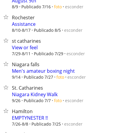
August 9th
esconder
8/9
Publicado 7/16
foto
Rochester
Assistance
esconder
8/10-8/17
Publicado 8/5
st catharines
View or feel
esconder
7/29-8/11
Publicado 7/29
Niagara falls
Men's amateur boxing night
esconder
9/14
Publicado 7/27
foto
St. Catharines
Niagara Kidney Walk
esconder
9/26
Publicado 7/7
foto
Hamilton
EMPTYNESTER !!
esconder
7/26-8/8
Publicado 7/25