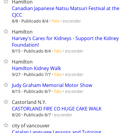
Hamilton
Canadian Japanese Natsu Matsuri Festival at the
CJCC
esconder
8/8
Publicado 8/4
foto
Hamilton
Harvey's Cares for Kidneys - Support the Kidney
Foundation!
esconder
8/15
Publicado 8/4
foto
Hamilton
Hamilton Kidney Walk
esconder
9/27
Publicado 7/7
foto
Judy Graham Memorial Motor Show
esconder
8/15
Publicado 8/7
foto
Castorland N.Y.
CASTORLAND FIRE CO HUGE CAKE WALK
esconder
8/20
Publicado 8/7
city of vancouver
Catalan Language Lessons and Tutoring