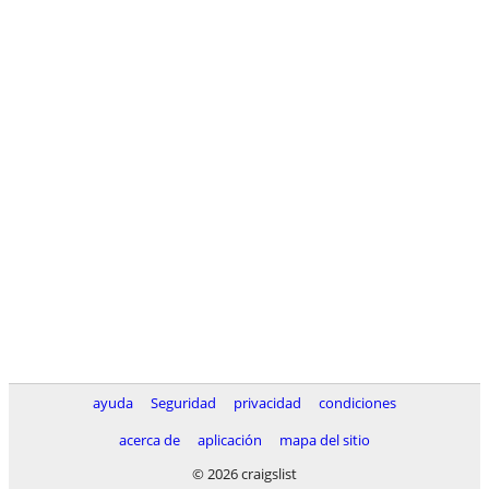
ayuda
Seguridad
privacidad
condiciones
acerca de
aplicación
mapa del sitio
© 2026 craigslist