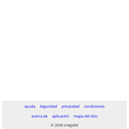
ayuda
Seguridad
privacidad
condiciones
acerca de
aplicación
mapa del sitio
© 2026 craigslist