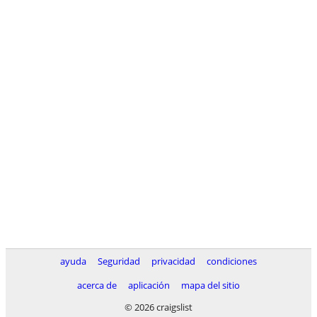
ayuda
Seguridad
privacidad
condiciones
acerca de
aplicación
mapa del sitio
© 2026 craigslist