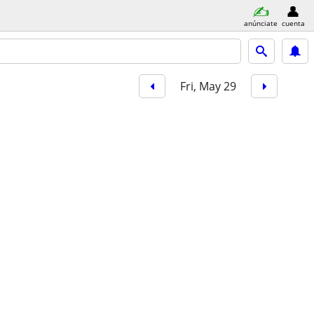
anúnciate
cuenta
Fri, May 29