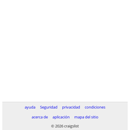
ayuda
Seguridad
privacidad
condiciones
acerca de
aplicación
mapa del sitio
© 2026 craigslist