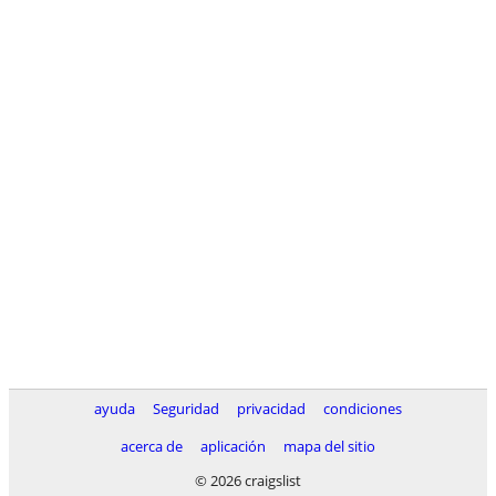
ayuda
Seguridad
privacidad
condiciones
acerca de
aplicación
mapa del sitio
© 2026 craigslist