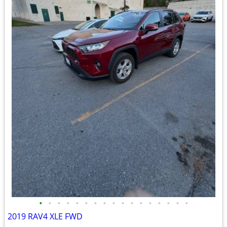
•
•
•
•
•
•
•
•
•
•
•
•
•
•
•
•
•
2019 RAV4 XLE FWD