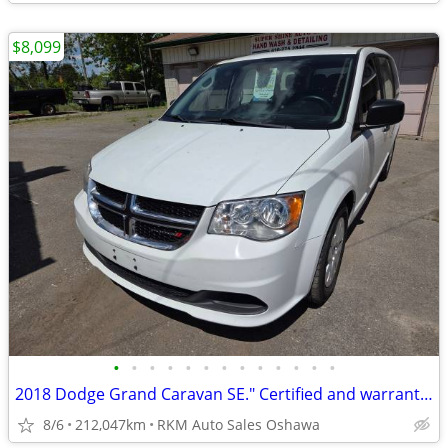
$8,099
•
•
•
•
•
•
•
•
•
•
•
•
•
2018 Dodge Grand Caravan SE." Certified and warranty Included.
8/6
212,047km
RKM Auto Sales Oshawa