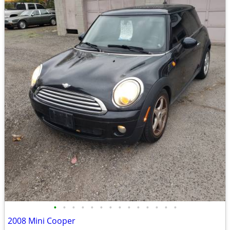
•
•
•
•
•
•
•
•
•
•
•
•
•
•
2008 Mini Cooper