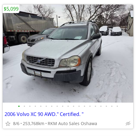
$5,099
•
•
•
•
•
•
•
•
•
•
•
•
•
•
•
•
•
•
•
2006 Volvo XC 90 AWD." Certified. "
8/6
253,768km
RKM Auto Sales Oshawa