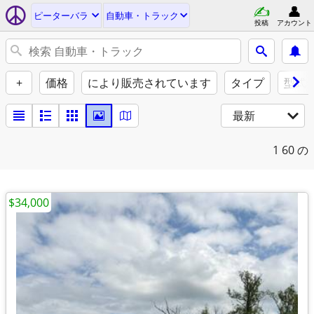
ピーターバラ
自動車・トラック
投稿
アカウント
+
価格
により販売されています
タイプ
型式
最新
1
60 の
$34,000