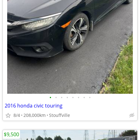
•
•
•
•
•
•
•
•
2016 honda civic touring
8/4
208,000km
Stouffville
$9,500