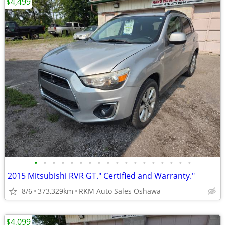
$4,499
•
•
•
•
•
•
•
•
•
•
•
•
•
•
•
•
•
•
2015 Mitsubishi RVR GT." Certified and Warranty."
8/6
373,329km
RKM Auto Sales Oshawa
$4,099