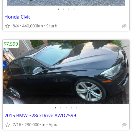
•
•
•
•
Honda Civic
8/4
440,000km
Scarb
$7,599
•
•
•
•
•
2015 BMW 328i xDrive AWD7599
7/16
230,000km
Ajax