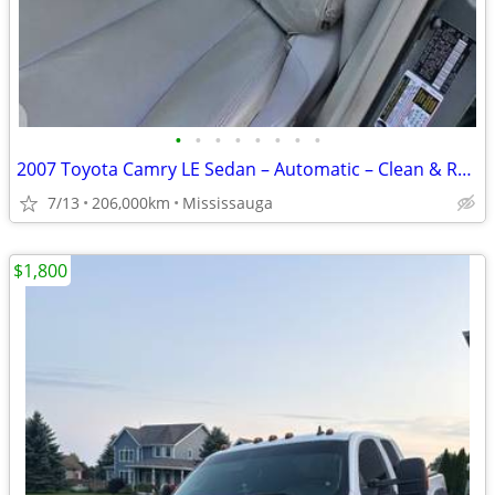
•
•
•
•
•
•
•
•
2007 Toyota Camry LE Sedan – Automatic – Clean & Reliable
7/13
206,000km
Mississauga
$1,800