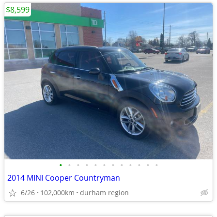
$8,599
•
•
•
•
•
•
•
•
•
•
•
•
2014 MINI Cooper Countryman
6/26
102,000km
durham region