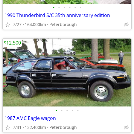
•
•
•
•
•
•
1990 Thunderbird S/C 35th anniversary edition
7/27
164,000km
Peterborough
$12,500
•
•
•
•
•
1987 AMC Eagle wagon
7/31
132,400km
Peterborough