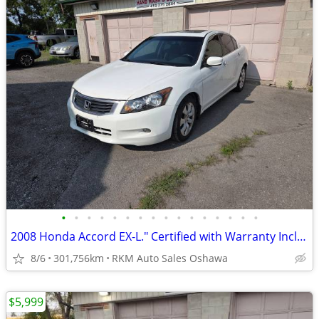
•
•
•
•
•
•
•
•
•
•
•
•
•
•
•
•
2008 Honda Accord EX-L." Certified with Warranty Included."
8/6
301,756km
RKM Auto Sales Oshawa
$5,999