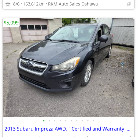
8/6
163,612km
RKM Auto Sales Oshawa
$5,099
•
•
•
•
•
•
•
•
•
•
2013 Subaru Impreza AWD. " Certified and Warranty Included."