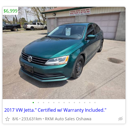
$6,999
•
•
•
•
•
•
•
•
•
•
•
•
•
2017 VW Jetta." Certified w/ Warranty Included."
8/6
233,631km
RKM Auto Sales Oshawa