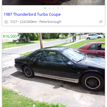
•
•
•
•
•
1987 Thunderbird Turbo Coupe
7/27
224,500km
Peterborough
$16,500