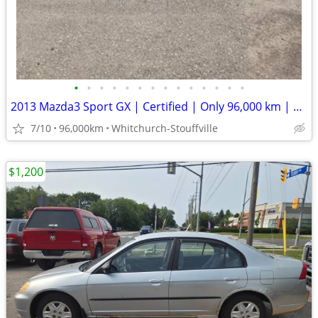
•
•
•
•
•
•
•
•
•
•
•
•
•
•
2013 Mazda3 Sport GX | Certified | Only 96,000 km | No Rust
7/10
96,000km
Whitchurch-Stouffville
$1,200