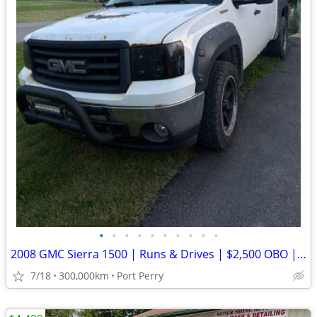
•
•
•
•
•
•
•
•
•
•
2008 GMC Sierra 1500 | Runs & Drives | $2,500 OBO | AS IS | Bring Plates
7/18
300,000km
Port Perry