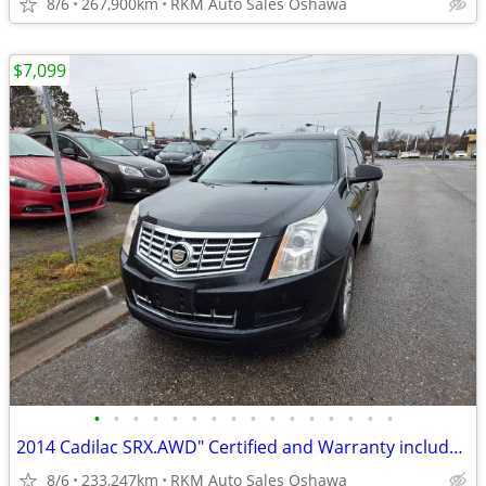
8/6
267,900km
RKM Auto Sales Oshawa
$7,099
•
•
•
•
•
•
•
•
•
•
•
•
•
•
•
•
2014 Cadilac SRX.AWD" Certified and Warranty included."
8/6
233,247km
RKM Auto Sales Oshawa