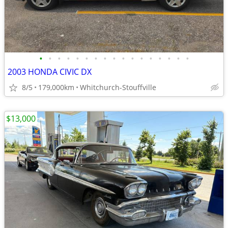
•
•
•
•
•
•
•
•
•
•
•
•
•
•
•
•
•
2003 HONDA CIVIC DX
8/5
179,000km
Whitchurch-Stouffville
$13,000