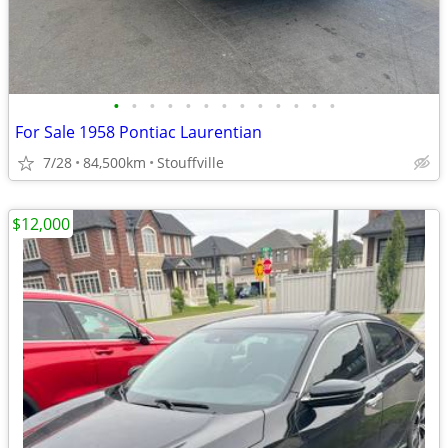
•
•
•
•
•
•
•
•
•
•
•
•
•
For Sale 1958 Pontiac Laurentian
7/28
84,500km
Stouffville
$12,000