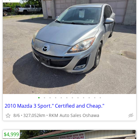
•
•
•
•
•
•
•
•
•
•
•
•
2010 Mazda 3 Sport." Certified and Cheap."
8/6
327,052km
RKM Auto Sales Oshawa
$4,999