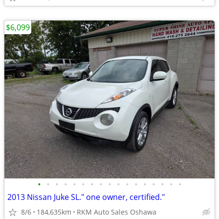
$6,099
•
•
•
•
•
•
•
•
•
•
•
•
•
•
•
•
•
2013 Nissan Juke SL." one owner, certified."
8/6
184,635km
RKM Auto Sales Oshawa