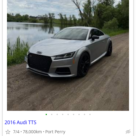
•
•
•
•
•
•
•
•
•
2016 Audi TTS
7/4
78,000km
Port Perry