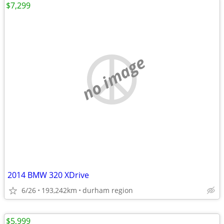
$7,299
no image
2014 BMW 320 XDrive
6/26
193,242km
durham region
$5,999