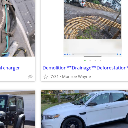
•
•
•
•
al charger
7/31
Monroe Wayne