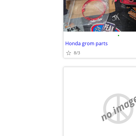
•
Honda grom parts
8/3
no imag