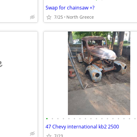
Swap for chainsaw +?
7/25
North Greece
e
•
•
•
•
•
•
•
•
•
•
•
•
•
•
•
•
•
47 Chevy international kb2 2500
7/23