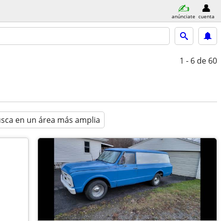
anúnciate
cuenta
1 - 6
de 60
sca en un área más amplia