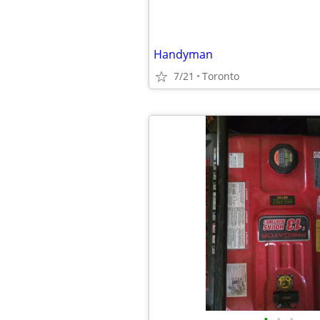
Handyman
7/21
Toronto
•
•
•