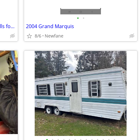
•
•
are you interested to exchange your skills for my effective massage
2004 Grand Marquis
8/6
Newfane
•
•
•
•
•
•
•
•
•
•
•
•
•