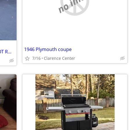
no image
1946 Plymouth coupe
TRADE FOR 1955-1977 MUSCLE CAR / HOT ROD! V8 AUTOMATIC ONLY! NO OTHERS
7/16
Clarence Center