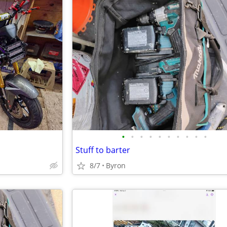
•
•
•
•
•
•
•
•
•
•
Stuff to barter
8/7
Byron