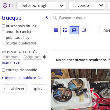
CL
peterborough
se vende
trueque
buscar solo títulos
nu
anuncio con foto
publicado hoy
ocultar duplicados
KM DESDE LA UBICACIÓN

No se encontraron resultados lo
usar mapa...
entrega disponible
idioma de publicación
restablecer
aplicar