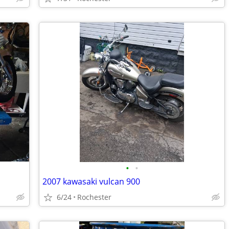
•
•
2007 kawasaki vulcan 900
6/24
Rochester