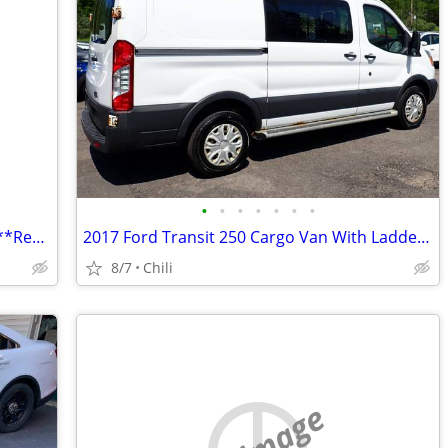
•
•
•
•
•
•
•
Demolition**Drainage**Deforestation**Recovery**Relocation 4 TRADE
2017 Ford Transit 250 Cargo Van With Ladder Rack
8/7
Chili