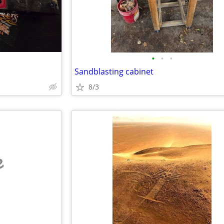
•
•
•
Sandblasting cabinet
8/3
e