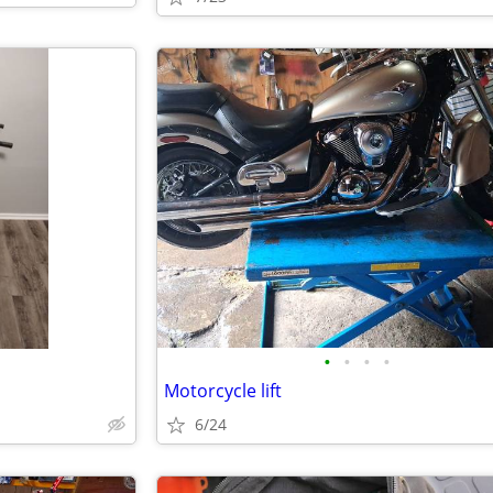
•
•
•
•
Motorcycle lift
6/24