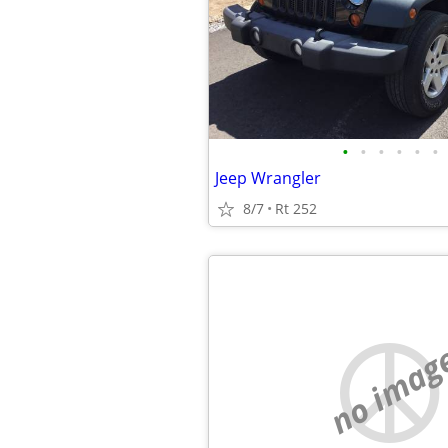
•
•
•
•
•
•
Jeep Wrangler
8/7
Rt 252
no imag