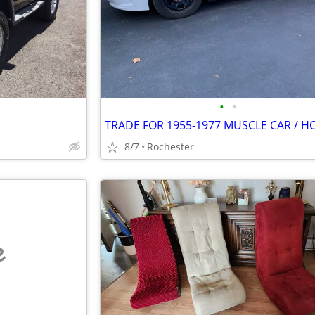
•
•
8/7
Rochester
e