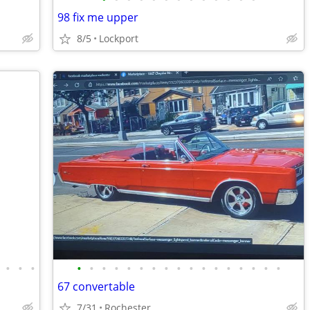
98 fix me upper
8/5
Lockport
•
•
•
•
•
•
•
•
•
•
•
•
•
•
•
•
•
•
•
•
67 convertable
7/31
Rochester