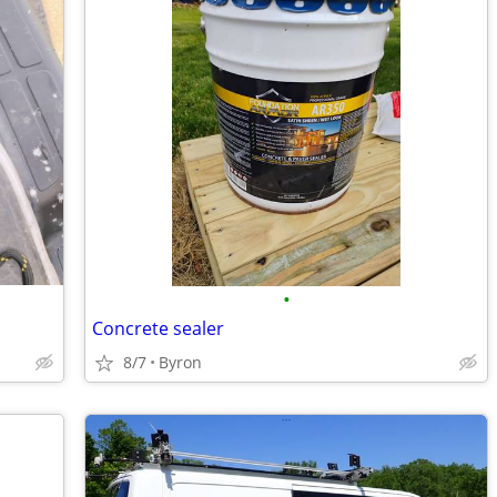
•
Concrete sealer
8/7
Byron